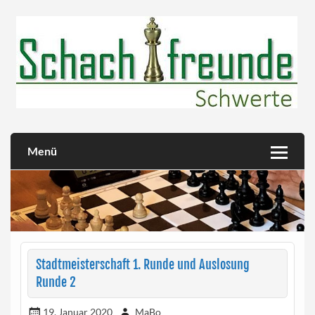
Skip
to
content
Herzlich willkommen!
Schachfreunde Schwerte
Menü
Stadtmeisterschaft 1. Runde und Auslosung
Runde 2
19. Januar 2020
MaBo