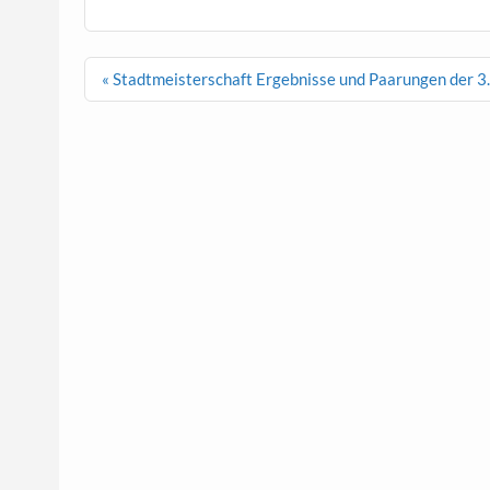
Beitragsnavigation
« Stadtmeisterschaft Ergebnisse und Paarungen der 3