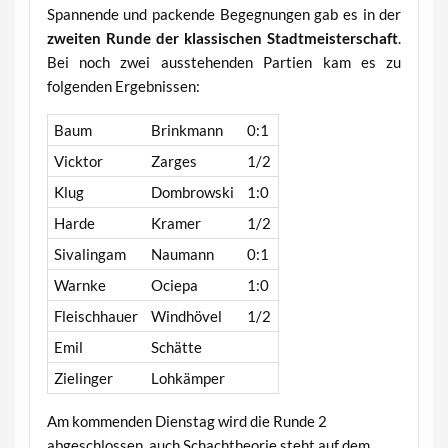
Spannende und packende Begegnungen gab es in der
zweiten Runde der klassischen Stadtmeisterschaft
.
Bei noch zwei ausstehenden Partien kam es zu
folgenden Ergebnissen:
Baum
Brinkmann
0:1
Vicktor
Zarges
1/2
Klug
Dombrowski
1:0
Harde
Kramer
1/2
Sivalingam
Naumann
0:1
Warnke
Ociepa
1:0
Fleischhauer
Windhövel
1/2
Emil
Schätte
Zielinger
Lohkämper
Am kommenden Dienstag wird die Runde 2
abgeschlossen, auch Schachtheorie steht auf dem