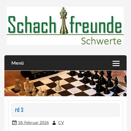
Skip
to
content
Herzlich willkommen!
Schachfreunde Schwerte
Menü
rd 3
18. Februar 2026
CV