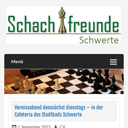
Skip
to
content
Herzlich willkommen!
Schachfreunde Schwerte
Menü
Vereinsabend demnächst dienstags – in der
Cafeteria des Stadtbads Schwerte
2. September 2023
CV