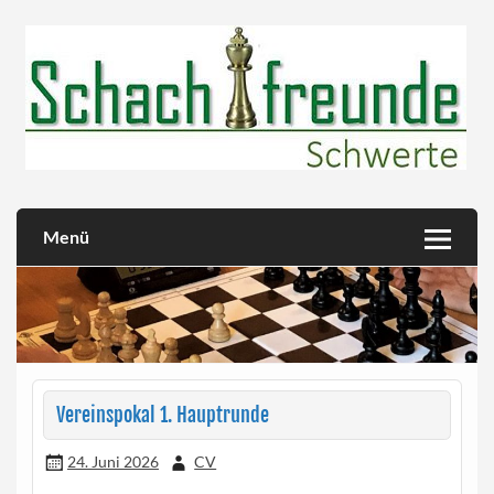
Skip
to
content
Herzlich willkommen!
Schachfreunde Schwerte
Menü
Vereinspokal 1. Hauptrunde
24. Juni 2026
CV