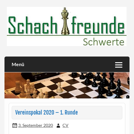
Skip
to
content
Herzlich willkommen!
Schachfreunde Schwerte
Menü
Vereinspokal 2020 – 1. Runde
3. September 2020
CV