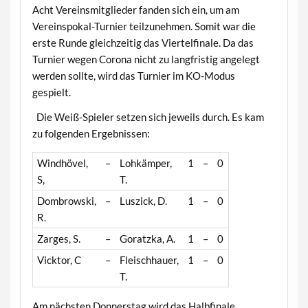
Acht Vereinsmitglieder fanden sich ein, um am
Vereinspokal-Turnier teilzunehmen. Somit war die
erste Runde gleichzeitig das Viertelfinale. Da das
Turnier wegen Corona nicht zu langfristig angelegt
werden sollte, wird das Turnier im KO-Modus
gespielt.
Die Weiß-Spieler setzen sich jeweils durch. Es kam
zu folgenden Ergebnissen:
Windhövel,
–
Lohkämper,
1
–
0
S,
T.
Dombrowski,
–
Luszick, D.
1
–
0
R.
Zarges, S.
–
Goratzka, A.
1
–
0
Vicktor, C
–
Fleischhauer,
1
–
0
T.
Am nächsten Donnerstag wird das Halbfinale