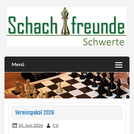
Skip
to
content
Herzlich willkommen!
Schachfreunde Schwerte
Menü
Vereinspokal 2026
10. Juni 2026
CV