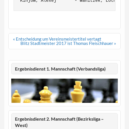
Kinjow, Alexej       - Wanitzek, Lothar  
Beitragsnavigation
« Entscheidung um Vereinsmeistertitel vertagt
Blitz Stadtmeister 2017 ist Thomas Fleischhauer »
Ergebnisdienst 1. Mannschaft (Verbandsliga)
Ergebnisdienst 2. Mannschaft (Bezirksliga –
West)