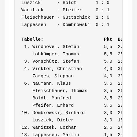
Luszick      - Boldt       1 : 0

Wanitzek     - Pfeifer     0 : 1

Fleischhauer - Guttschick  1 : 0

Lappessen    - Dombrowski  0 : 1

Tabelle:                      Pkt  BuHo
 1. Windhövel, Stefan         5,5  27,5

    Lohkämper, Thomas         5,5  25,5

 3. Vorschütz, Stefan         5,0  25,0

 4. Vicktor, Christian        4,0  30,0

    Zarges, Stephan           4,0  30,0

 6. Naumann, Klaus            3,5  26,5

    Fleischhauer, Thomas      3,5  26,0

    Boldt, Manfred            3,5  23,0

    Pfeifer, Erhard           3,5  20,5

10. Dombrowski, Richard       3,0  23,5

    Luszick, Dieter           3,0  18,5

12. Wanitzek, Lothar          2,5  24,0

13. Lappessen, Martin         1,5  24,5
