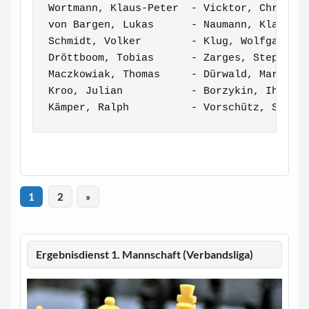
Wortmann, Klaus-Peter  - Vicktor, Christia
von Bargen, Lukas      - Naumann, Klaus   
Schmidt, Volker        - Klug, Wolfgang   
Dröttboom, Tobias      - Zarges, Stephan  
Maczkowiak, Thomas     - Dürwald, Martin  
Kroo, Julian           - Borzykin, Ihor   
Kämper, Ralph          - Vorschütz, Stefa
1
2
»
Ergebnisdienst 1. Mannschaft (Verbandsliga)