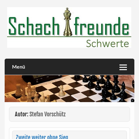
Skip
to
content
Herzlich willkommen!
Schachfreunde Schwerte
Menü
Autor:
Stefan Vorschütz
Zweite weiter ohne Sieg