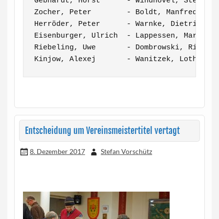
Gebhardt, Horst      - Windhövel, Stefan  
Zocher, Peter        - Boldt, Manfred     
Herröder, Peter      - Warnke, Dietrich   
Eisenburger, Ulrich  - Lappessen, Martin  
Riebeling, Uwe       - Dombrowski, Richard
Kinjow, Alexej       - Wanitzek, Lothar  
Entscheidung um Vereinsmeistertitel vertagt
8. Dezember 2017
Stefan Vorschütz