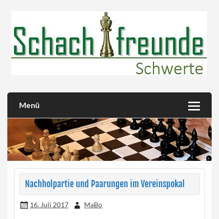
Skip
to
content
Herzlich willkommen!
Schachfreunde Schwerte
Menü
Nachholpartie und Paarungen im Vereinspokal
16. Juli 2017
MaBo