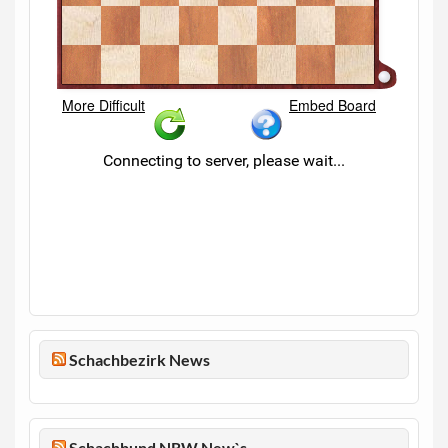
Schachbezirk News
Schachbund NRW New`s