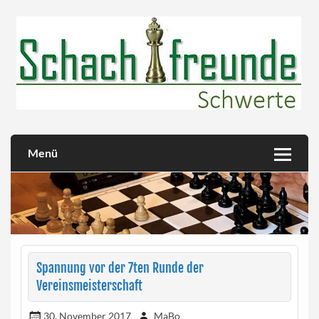
Skip
to
content
Herzlich willkommen!
Schachfreunde Schwerte
Menü
Spannung vor der 7ten Runde der
Vereinsmeisterschaft
30. November 2017
MaBo